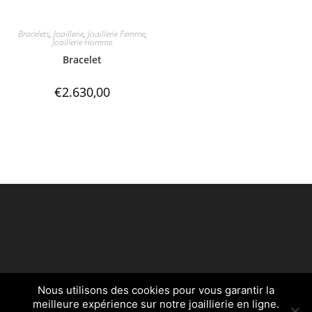
Bracelets
,
Joaillerie
,
Joaillerie Femme
,
Joaillerie Homme
Bracelet
€
2.630,00
Nous utilisons des cookies pour vous garantir la
Créé par
egldigital.fr
meilleure expérience sur notre joaillierie en ligne.