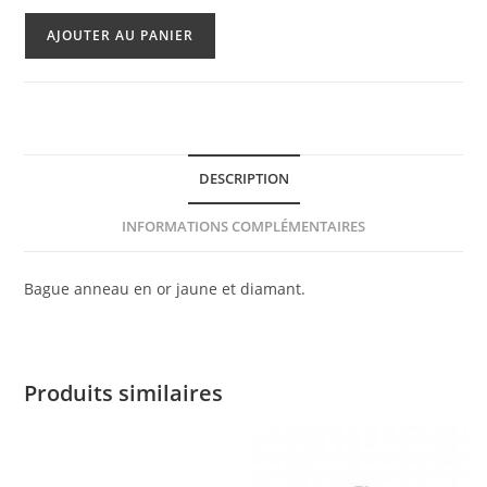
quantité
AJOUTER AU PANIER
de
Bague
Chimento
FOREVER
Stack
DESCRIPTION
Me
INFORMATIONS COMPLÉMENTAIRES
Bague anneau en or jaune et diamant.
Produits similaires