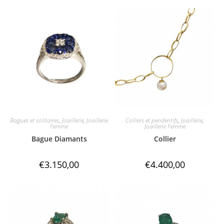
Bagues et solitaires
,
Joaillerie
,
Joaillerie
Colliers et pendentifs
,
Joaillerie
,
Femme
Joaillerie Femme
Bague Diamants
Collier
€
3.150,00
€
4.400,00