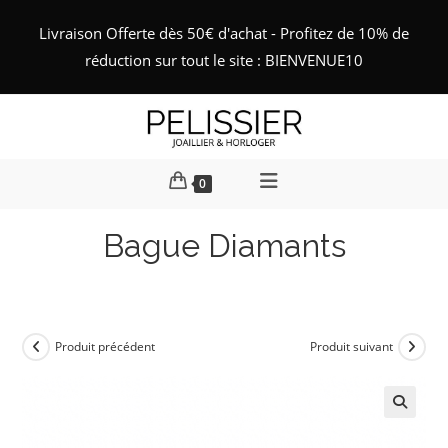
Skip
Livraison Offerte dès 50€ d'achat - Profitez de 10% de
to
réduction sur tout le site : BIENVENUE10
content
0
Bague Diamants
Produit précédent
Produit suivant