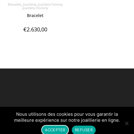
Bracelets
,
Joaillerie
,
Joaillerie Femme
,
Joaillerie Homme
Bracelet
€
2.630,00
Nous utilisons des cookies pour vous garantir la
Créé par
egldigital.fr
meilleure expérience sur notre joaillierie en ligne.
ACCEPTER
REFUSER