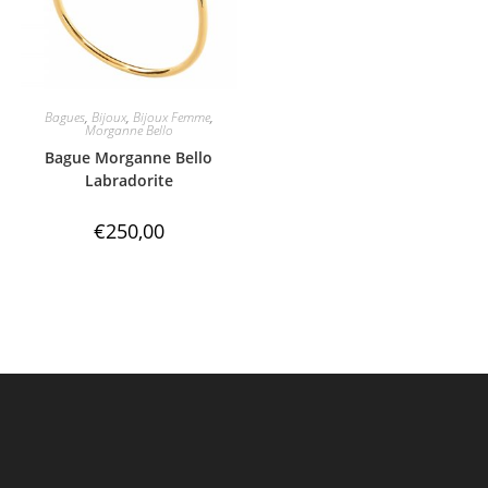
Bagues
,
Bijoux
,
Bijoux Femme
,
Morganne Bello
Bague Morganne Bello
Labradorite
€
250,00