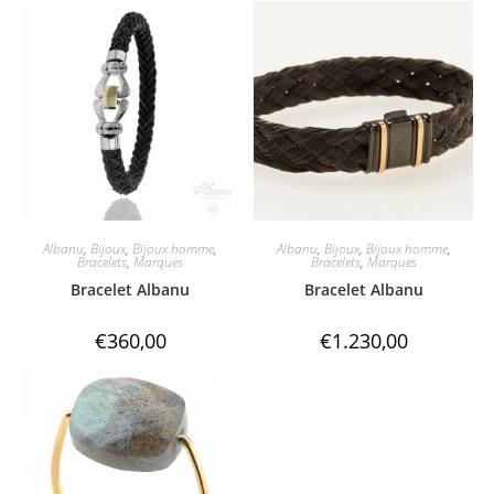
Albanu
,
Bijoux
,
Bijoux homme
,
Albanu
,
Bijoux
,
Bijoux homme
,
Bracelets
,
Marques
Bracelets
,
Marques
Bracelet Albanu
Bracelet Albanu
€
360,00
€
1.230,00