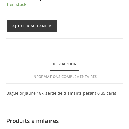
1 en stock
quantité
AJOUTER AU PANIER
de
Bague
Diamants
DESCRIPTION
INFORMATIONS COMPLÉMENTAIRES
Bague or jaune 18k, sertie de diamants pesant 0.35 carat.
Produits similaires