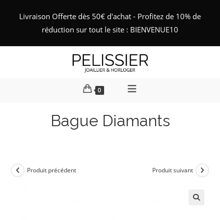
Skip
Livraison Offerte dès 50€ d'achat - Profitez de 10% de
to
réduction sur tout le site : BIENVENUE10
content
0
Bague Diamants
Produit précédent
Produit suivant