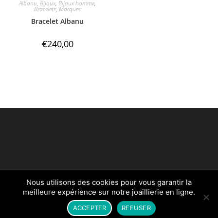
Albanu
,
Bijoux
,
Bijoux homme
,
Bracelets
,
Marques
Bracelet Albanu
€
240,00
Nous utilisons des cookies pour vous garantir la
Créé par
egldigital.fr
meilleure expérience sur notre joaillierie en ligne.
ACCEPTER
REFUSER