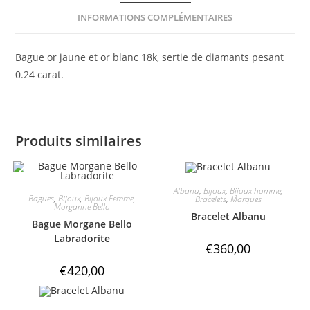
INFORMATIONS COMPLÉMENTAIRES
Bague or jaune et or blanc 18k, sertie de diamants pesant
0.24 carat.
Produits similaires
Albanu
,
Bijoux
,
Bijoux homme
,
Bagues
,
Bijoux
,
Bijoux Femme
,
Bracelets
,
Marques
Morganne Bello
Bracelet Albanu
Bague Morgane Bello
Labradorite
€
360,00
€
420,00