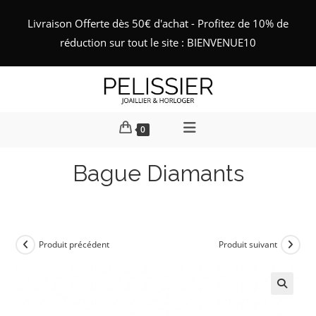
Skip
Livraison Offerte dès 50€ d'achat - Profitez de 10% de
to
réduction sur tout le site : BIENVENUE10
content
0
Bague Diamants
Produit précédent
Produit suivant
🔍