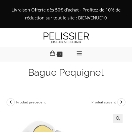
Skip
Livraison Offerte dès 50€ d'achat - Profitez de 10% de
to
réduction sur tout le site : BIENVENUE10
content
0
Bague Pequignet
Produit précédent
Produit suivant
🔍