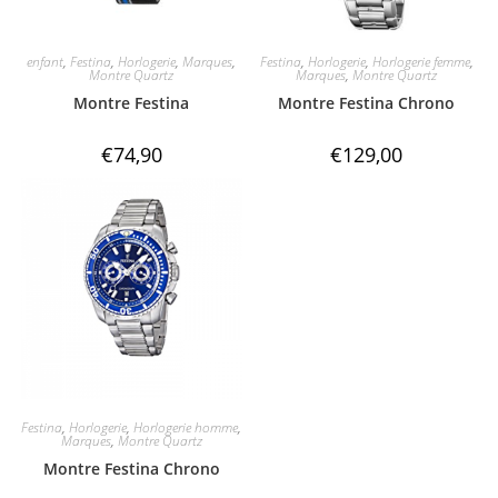
enfant
,
Festina
,
Horlogerie
,
Marques
,
Festina
,
Horlogerie
,
Horlogerie femme
,
Montre Quartz
Marques
,
Montre Quartz
Montre Festina
Montre Festina Chrono
€
74,90
€
129,00
Festina
,
Horlogerie
,
Horlogerie homme
,
Marques
,
Montre Quartz
Montre Festina Chrono