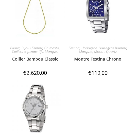
Bijoux
,
Bijoux Femme
,
Chimento
,
Festina
,
Horlogerie
,
Horlogerie homme
,
Colliers et pendentifs
,
Marques
Marques
,
Montre Quartz
Collier Bambou Classic
Montre Festina Chrono
€
2.620,00
€
119,00