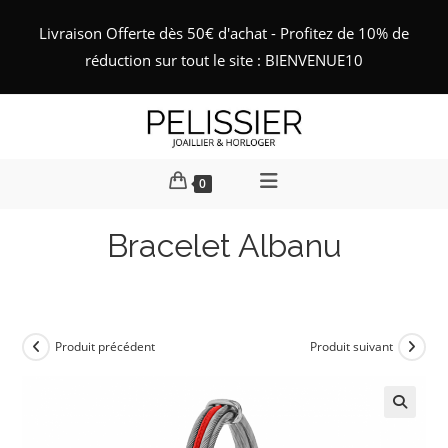
Skip
Livraison Offerte dès 50€ d'achat - Profitez de 10% de
to
réduction sur tout le site : BIENVENUE10
content
0
Bracelet Albanu
Produit précédent
Produit suivant