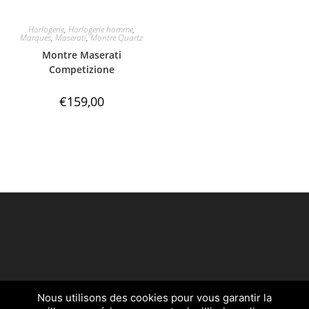
Horlogerie
,
Horlogerie homme
,
Marques
,
Maserati
,
Montre Quartz
Montre Maserati
Competizione
€
159,00
Nous utilisons des cookies pour vous garantir la