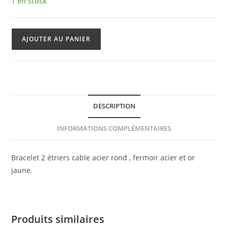
1 en stock
quantité
AJOUTER AU PANIER
de
Bracelet
Albanu
DESCRIPTION
INFORMATIONS COMPLÉMENTAIRES
Bracelet 2 étriers cable acier rond , fermoir acier et or
jaune.
Produits similaires