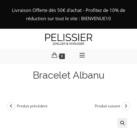
Skip
Livraison Offerte dès 50€ d'achat - Profitez de 10% de
to
réduction sur tout le site : BIENVENUE10
content
0
Bracelet Albanu
Produit précédent
Produit suivant