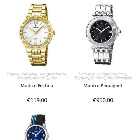
Festina
,
Horlogerie
,
Horlogerie femme
,
Horlogerie
,
Horlogerie homme
,
Marques
,
Montre Quartz
Marques
,
Montre Quartz
,
Pequignet
Montre Festina
Montre Pequignet
€
119,00
€
950,00