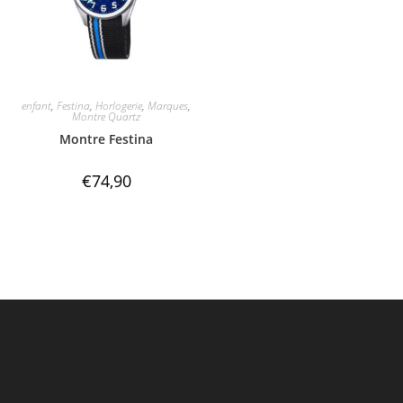
enfant
,
Festina
,
Horlogerie
,
Marques
,
Montre Quartz
Montre Festina
€
74,90