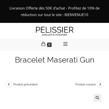
Skip
Livraison Offerte dès 50€ d'achat - Profitez de 10% de
to
réduction sur tout le site : BIENVENUE10
content
0
Bracelet Maserati Gun
Produit précédent
Produit suivant