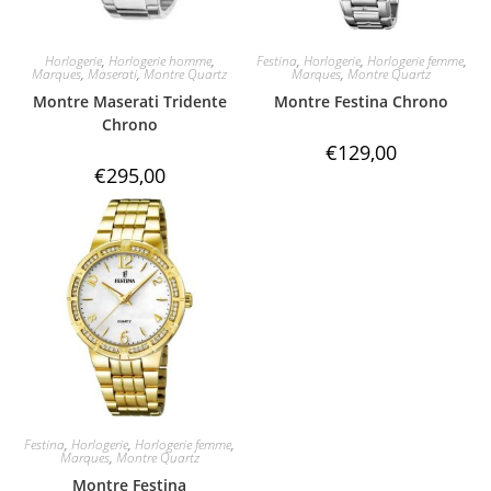
Horlogerie
,
Horlogerie homme
,
Festina
,
Horlogerie
,
Horlogerie femme
,
Marques
,
Maserati
,
Montre Quartz
Marques
,
Montre Quartz
Montre Maserati Tridente
Montre Festina Chrono
Chrono
€
129,00
€
295,00
Festina
,
Horlogerie
,
Horlogerie femme
,
Marques
,
Montre Quartz
Montre Festina