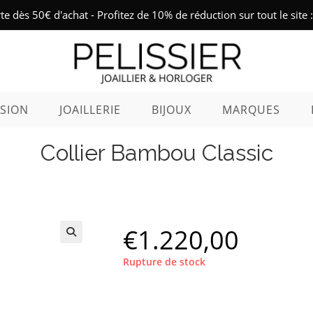
rte dès 50€ d'achat - Profitez de 10% de réduction sur tout le sit
SION
JOAILLERIE
BIJOUX
MARQUES
Collier Bambou Classic
€
1.220,00
🔍
Rupture de stock