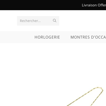
Skip
Livraison Offe
to
content
Envoyer
Rechercher…
la
HORLOGERIE
MONTRES D’OCCA
recherche