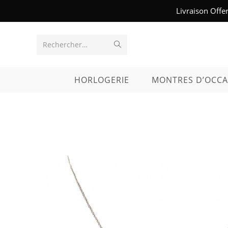
Skip
Livraison Offe
to
content
Envoyer
Rechercher…
la
HORLOGERIE
MONTRES D’OCCA
recherche