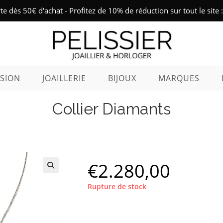
rte dès 50€ d'achat - Profitez de 10% de réduction sur tout le sit
SION
JOAILLERIE
BIJOUX
MARQUES
Collier Diamants
€
2.280,00
Rupture de stock