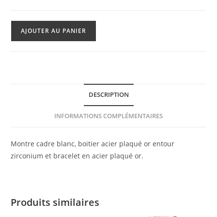
quantité
AJOUTER AU PANIER
de
Montre
Festina
DESCRIPTION
INFORMATIONS COMPLÉMENTAIRES
Montre cadre blanc, boitier acier plaqué or entour
zirconium et bracelet en acier plaqué or.
Produits similaires