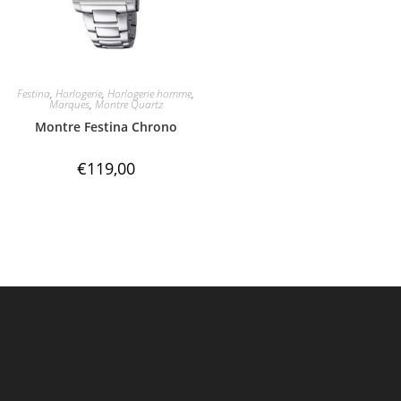
Festina
,
Horlogerie
,
Horlogerie homme
,
Marques
,
Montre Quartz
Montre Festina Chrono
€
119,00