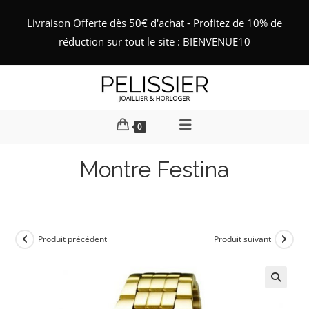
Skip
Livraison Offerte dès 50€ d'achat - Profitez de 10% de
to
réduction sur tout le site : BIENVENUE10
content
0
Montre Festina
Produit précédent
Produit suivant