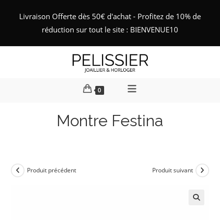
Skip
Livraison Offerte dès 50€ d'achat - Profitez de 10% de
to
réduction sur tout le site : BIENVENUE10
content
0
Montre Festina
Produit précédent
Produit suivant