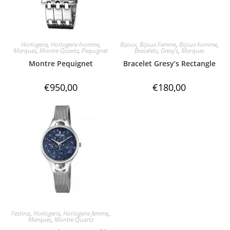
Horlogerie
,
Horlogerie homme
,
Bijoux
,
Bijoux Femme
,
Bijoux homme
,
Marques
,
Montre Quartz
,
Pequignet
Bracelets
,
Gresy's
,
Marques
Montre Pequignet
Bracelet Gresy’s Rectangle
€
950,00
€
180,00
Festina
,
Horlogerie
,
Horlogerie femme
,
Marques
,
Montre Quartz