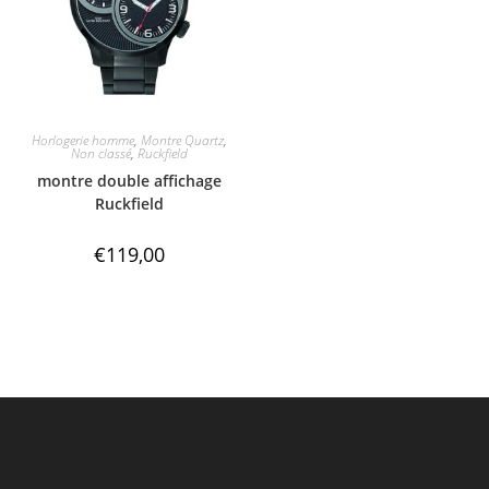
Horlogerie homme
,
Montre Quartz
,
Non classé
,
Ruckfield
montre double affichage
Ruckfield
€
119,00