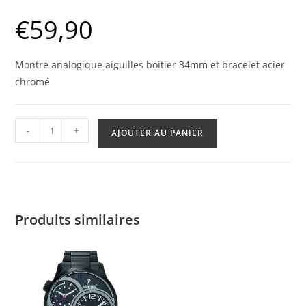
€
59,90
Montre analogique aiguilles boitier 34mm et bracelet acier
chromé
quantité
-
+
AJOUTER AU PANIER
de
Montre
Go
Produits similaires