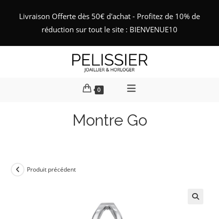
Skip
Livraison Offerte dès 50€ d'achat - Profitez de 10% de
to
réduction sur tout le site : BIENVENUE10
content
0
Montre Go
Produit précédent