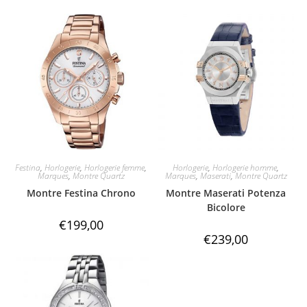
Festina
,
Horlogerie
,
Horlogerie femme
,
Horlogerie
,
Horlogerie homme
,
Marques
,
Montre Quartz
Marques
,
Maserati
,
Montre Quartz
Montre Festina Chrono
Montre Maserati Potenza
Bicolore
€
199,00
€
239,00