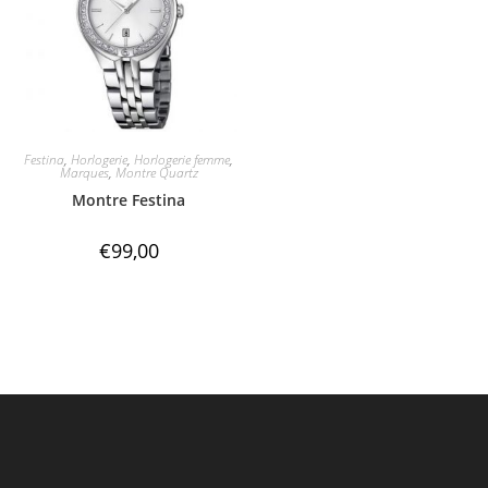
Festina
,
Horlogerie
,
Horlogerie femme
,
Marques
,
Montre Quartz
Montre Festina
€
99,00