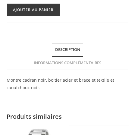
quantité
AJOUTER AU PANIER
de
Montre
La
Patrouille
De
DESCRIPTION
France
INFORMATIONS COMPLÉMENTAIRES
Montre cadran noir, boitier acier et bracelet textile et
caoutchouc noir.
Produits similaires