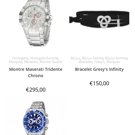
Horlogerie
,
Horlogerie homme
,
Bijoux
,
Bijoux Femme
,
Bijoux homme
,
Marques
,
Maserati
,
Montre Quartz
Bracelets
,
Gresy's
,
Marques
Montre Maserati Tridente
Bracelet Gresy’s Infinity
Chrono
€
150,00
€
295,00