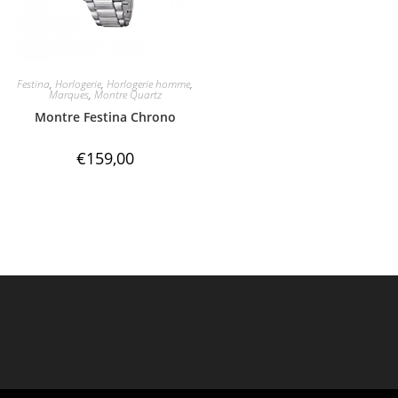
Festina
,
Horlogerie
,
Horlogerie homme
,
Marques
,
Montre Quartz
Montre Festina Chrono
€
159,00