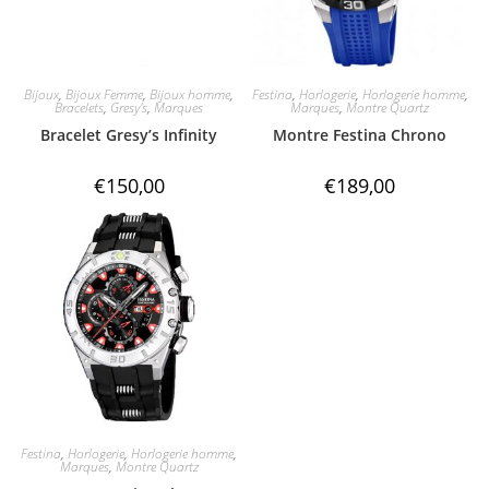
Bijoux
,
Bijoux Femme
,
Bijoux homme
,
Festina
,
Horlogerie
,
Horlogerie homme
,
Bracelets
,
Gresy's
,
Marques
Marques
,
Montre Quartz
Bracelet Gresy’s Infinity
Montre Festina Chrono
€
150,00
€
189,00
Festina
,
Horlogerie
,
Horlogerie homme
,
Marques
,
Montre Quartz