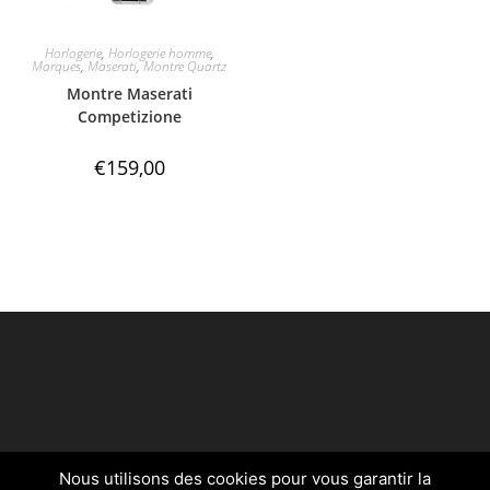
Horlogerie
,
Horlogerie homme
,
Marques
,
Maserati
,
Montre Quartz
Montre Maserati
Competizione
€
159,00
Nous utilisons des cookies pour vous garantir la