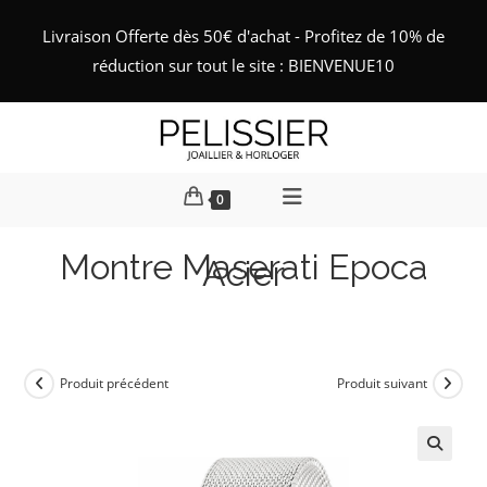
Skip
Livraison Offerte dès 50€ d'achat - Profitez de 10% de
to
réduction sur tout le site : BIENVENUE10
content
0
Montre Maserati Epoca
Acier
Produit précédent
Produit suivant