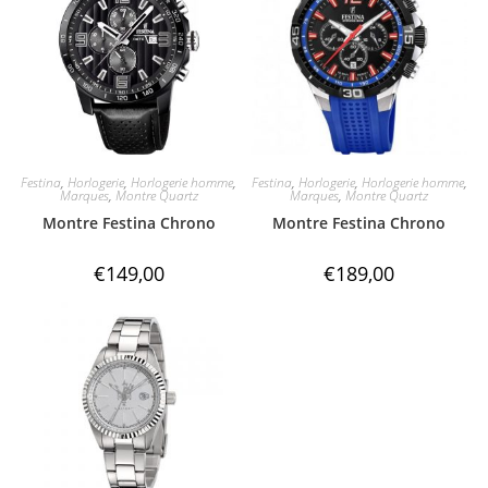
Festina
,
Horlogerie
,
Horlogerie homme
,
Festina
,
Horlogerie
,
Horlogerie homme
,
Marques
,
Montre Quartz
Marques
,
Montre Quartz
Montre Festina Chrono
Montre Festina Chrono
€
149,00
€
189,00