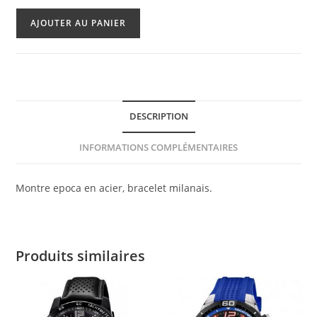
quantité
AJOUTER AU PANIER
de
Montre
Maserati
Epoca
Acier
DESCRIPTION
INFORMATIONS COMPLÉMENTAIRES
Montre epoca en acier, bracelet milanais.
Produits similaires