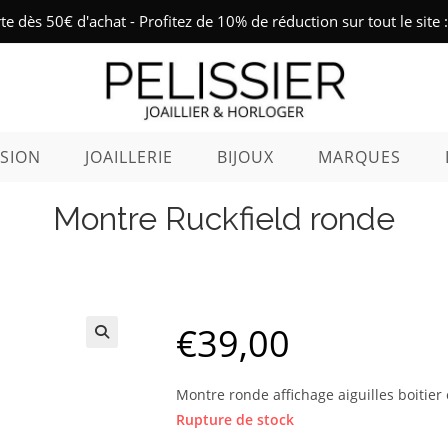
rte dès 50€ d'achat - Profitez de 10% de réduction sur tout le sit
SION
JOAILLERIE
BIJOUX
MARQUES
Montre Ruckfield ronde
€
39,00
Montre ronde affichage aiguilles boitier 
Rupture de stock