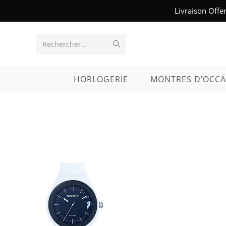
Skip
Livraison Offe
to
content
Envoyer
Rechercher…
la
HORLOGERIE
MONTRES D’OCCA
recherche