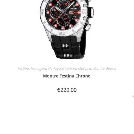
Festina
,
Horlogerie
,
Horlogerie homme
,
Marques
,
Montre Quartz
Montre Festina Chrono
€
229,00
H