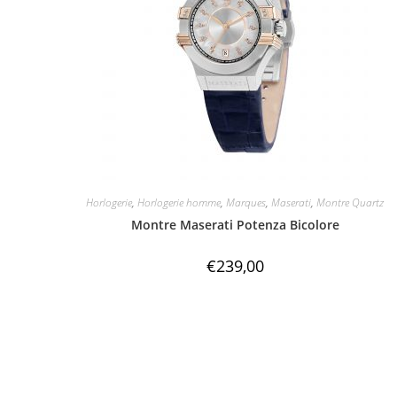
Horlogerie
,
Horlogerie homme
,
Marques
,
Maserati
,
Montre Quartz
Montre Maserati Potenza Bicolore
€
239,00