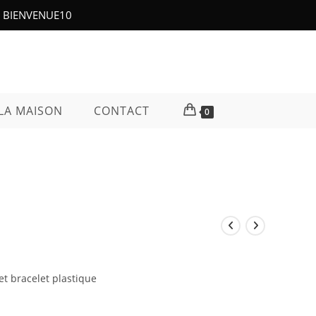
e : BIENVENUE10
LA MAISON
CONTACT
0
et bracelet plastique