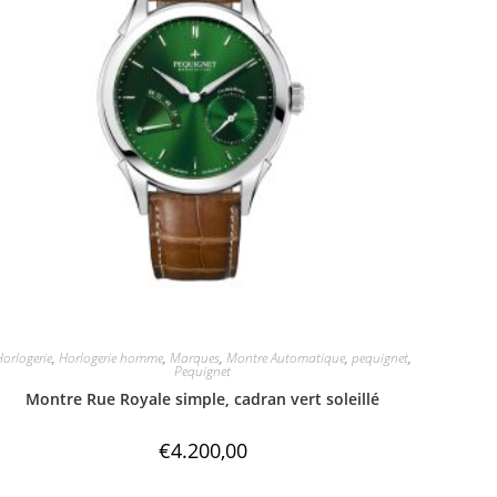
orlogerie
,
Horlogerie homme
,
Marques
,
Montre Automatique
,
pequignet
,
Pequignet
Montre Rue Royale simple, cadran vert soleillé
€
4.200,00