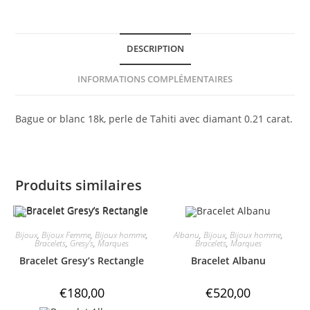
DESCRIPTION
INFORMATIONS COMPLÉMENTAIRES
Bague or blanc 18k, perle de Tahiti avec diamant 0.21 carat.
Produits similaires
Bijoux
,
Bijoux Femme
,
Bijoux homme
,
Albanu
,
Bijoux
,
Bijoux homme
,
Bracelets
,
Gresy's
,
Marques
Bracelets
,
Marques
Bracelet Gresy’s Rectangle
Bracelet Albanu
€
180,00
€
520,00