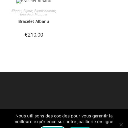
Albanu
,
Bijoux
,
Bijoux homme
,
Bracelets
,
Marques
Bracelet Albanu
€
210,00
Nous utilisons des cookies pour vous garantir la
Créé par
egldigital.fr
meilleure expérience sur notre joaillierie en ligne.