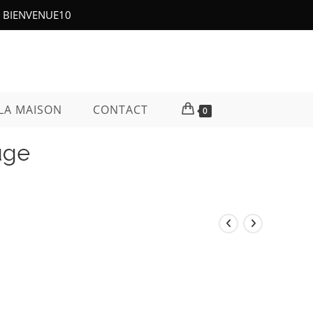
e : BIENVENUE10
LA MAISON
CONTACT
0
uge