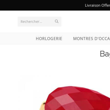
Skip
Livraison Offe
to
content
Envoyer
Rechercher…
la
HORLOGERIE
MONTRES D’OCCA
recherche
Ba