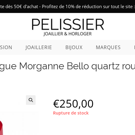
rte dès 50€ d'achat - Profitez de 10% de réduction sur tout le sit
SION
JOAILLERIE
BIJOUX
MARQUES
gue Morganne Bello quartz ro
€
250,00
Rupture de stock