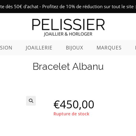
rte dès 50€ d'achat - Profitez de 10% de réduction sur tout le sit
SION
JOAILLERIE
BIJOUX
MARQUES
Bracelet Albanu
€
450,00
Rupture de stock