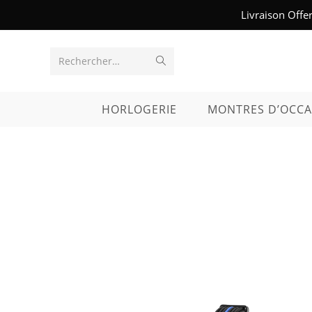
Skip
Livraison Offe
to
content
Envoyer
Rechercher…
la
HORLOGERIE
MONTRES D’OCCA
recherche