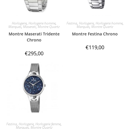
Horlogerie
,
Horlogerie homme
,
Festina
,
Horlogerie
,
Horlogerie homme
,
Marques
,
Maserati
,
Montre Quartz
Marques
,
Montre Quartz
Montre Maserati Tridente
Montre Festina Chrono
Chrono
€
119,00
€
295,00
Festina
,
Horlogerie
,
Horlogerie femme
,
Marques
,
Montre Quartz