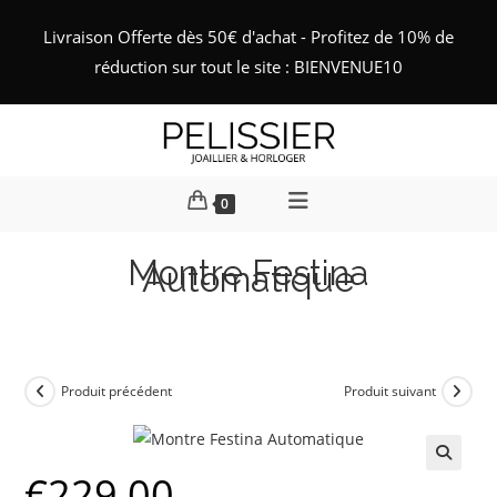
Skip
Livraison Offerte dès 50€ d'achat - Profitez de 10% de
to
réduction sur tout le site : BIENVENUE10
content
0
Montre Festina
Automatique
Produit précédent
Produit suivant
€
229,00