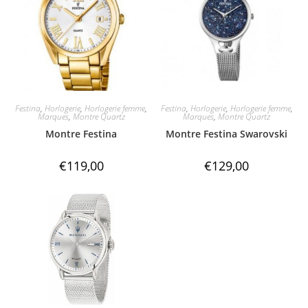
Festina
,
Horlogerie
,
Horlogerie femme
,
Festina
,
Horlogerie
,
Horlogerie femme
,
Marques
,
Montre Quartz
Marques
,
Montre Quartz
Montre Festina
Montre Festina Swarovski
€
119,00
€
129,00