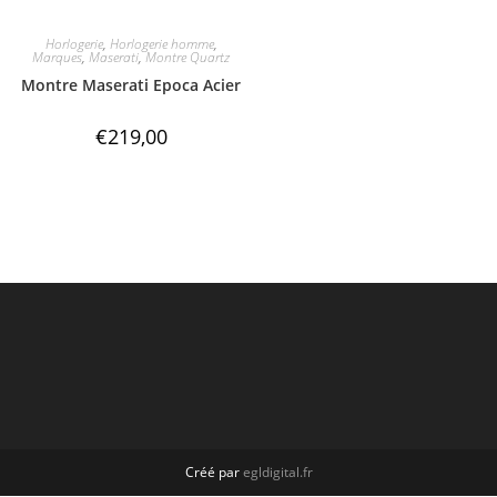
Horlogerie
,
Horlogerie homme
,
Marques
,
Maserati
,
Montre Quartz
Montre Maserati Epoca Acier
€
219,00
Créé par
egldigital.fr