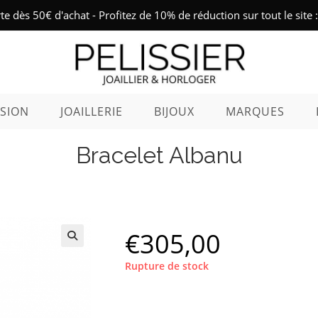
rte dès 50€ d'achat - Profitez de 10% de réduction sur tout le sit
SION
JOAILLERIE
BIJOUX
MARQUES
Bracelet Albanu
€
305,00
Rupture de stock