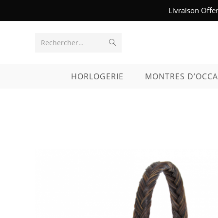
Skip
Livraison Offe
to
content
Envoyer
Rechercher…
la
HORLOGERIE
MONTRES D’OCCA
recherche