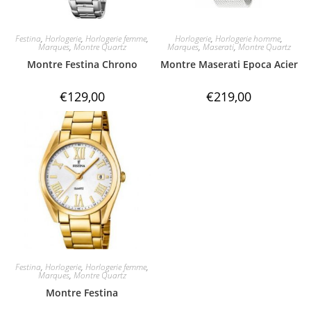
Festina
,
Horlogerie
,
Horlogerie femme
,
Horlogerie
,
Horlogerie homme
,
Marques
,
Montre Quartz
Marques
,
Maserati
,
Montre Quartz
Montre Festina Chrono
Montre Maserati Epoca Acier
€
129,00
€
219,00
Festina
,
Horlogerie
,
Horlogerie femme
,
Marques
,
Montre Quartz
Montre Festina